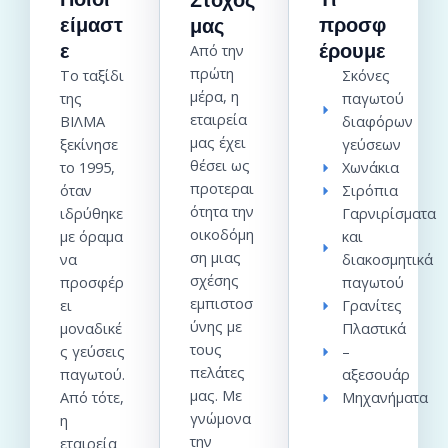
Στόχος
είμαστ
προσφ
μας
ε
έρουμε
Από την
πρώτη
Το ταξίδι
Σκόνες
μέρα, η
της
παγωτού
εταιρεία
ΒΙΛΜΑ
διαφόρων
μας έχει
ξεκίνησε
γεύσεων
θέσει ως
το 1995,
Χωνάκια
προτεραι
όταν
Σιρόπια
ότητα την
ιδρύθηκε
Γαρνιρίσματα
οικοδόμη
με όραμα
και
ση μιας
να
διακοσμητικά
σχέσης
προσφέρ
παγωτού
εμπιστοσ
ει
Γρανίτες
ύνης με
μοναδικέ
Πλαστικά
τους
ς γεύσεις
–
πελάτες
παγωτού.
αξεσουάρ
μας. Με
Από τότε,
Μηχανήματα
γνώμονα
η
την
εταιρεία