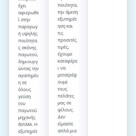
ποιότητα,
έχει
την άμεση
αφιερωθε
εξυπηρέτ
ί στην
ηση και
παραγωγ
τις
ή υψηλής
προσιτές
ποιότητα
τιμές,
ς σκόνης
έχουμε
παγωτού,
καταφέρε
δημιουργ
ι να
ώντας την
μετατρέψ
αγαπημέν
ουμε
η σε
τους
όλους
πελάτες
γεύση
μας σε
του
φίλους.
παγωτού
Δεν
μηχανής
είμαστε
ΒΙΛΜΑ. Η
απλά μια
εξυπηρέτ