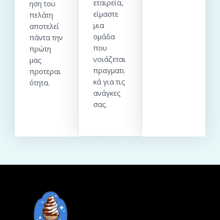
εταιρεία,
ηση του
είμαστε
πελάτη
μια
αποτελεί
ομάδα
πάντα την
που
πρώτη
νοιάζεται
μας
πραγματι
προτεραι
κά για τις
ότητα.
ανάγκες
σας.